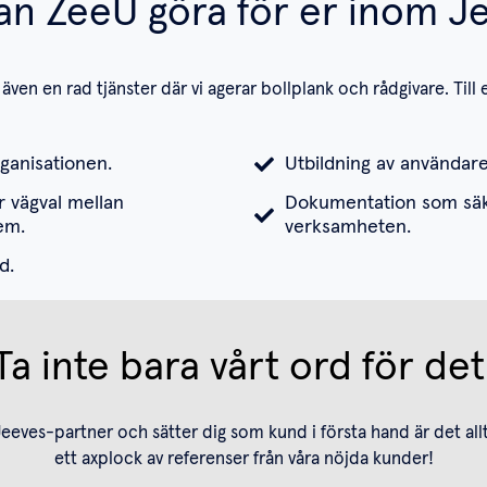
an ZeeU göra för er inom J
även en rad tjänster där vi agerar bollplank och rådgivare. Til
rganisationen.
Utbildning av användare
r vägval mellan
Dokumentation som säker
em.
verksamheten.
d.
Ta inte bara vårt ord för det
Jeeves-partner och sätter dig som kund i första hand är det allt
ett axplock av referenser från våra nöjda kunder!