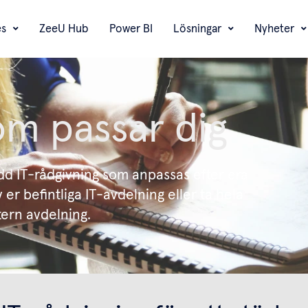
es
ZeeU Hub
Power BI
Lösningar
Nyheter
om passar dig
dd IT-rådgivning som anpassas efter era
er befintliga IT-avdelning eller ta hela
tern avdelning.