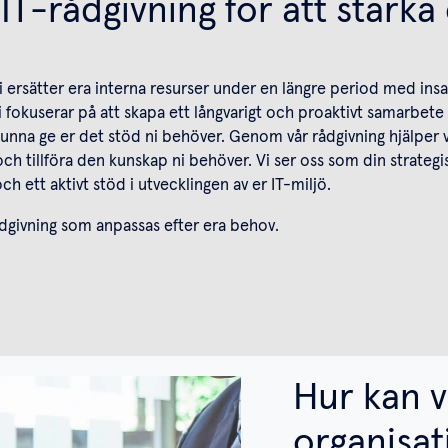
T-rådgivning för att stärk
 vi ersätter era interna resurser under en längre period med ins
i fokuserar på att skapa ett långvarigt och proaktivt samarbete
kunna ge er det stöd ni behöver. Genom vår rådgivning hjälper v
 och tillföra den kunskap ni behöver. Vi ser oss som din strategi
 ett aktivt stöd i utvecklingen av er IT-miljö.
ådgivning som anpassas efter era behov.
Hur kan vi
organisat