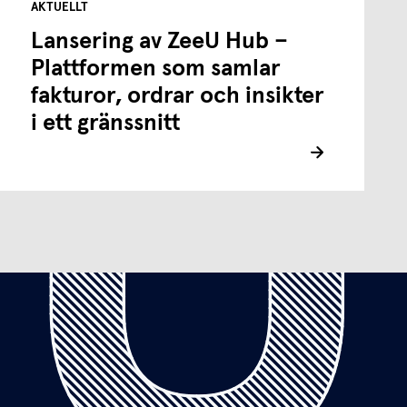
AKTUELLT
Lansering av ZeeU Hub –
Plattformen som samlar
fakturor, ordrar och insikter
i ett gränssnitt