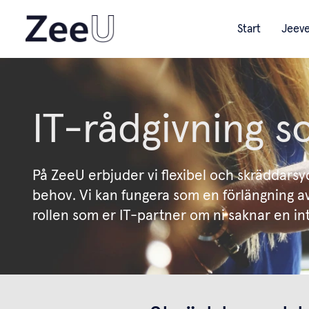
Start
Jeev
IT-rådgivning s
På ZeeU erbjuder vi flexibel och skräddarsy
behov. Vi kan fungera som en förlängning av 
rollen som er IT-partner om ni saknar en in