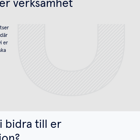
a er verksamhet
atser
 där
i er
ska
 bidra till er
ion?