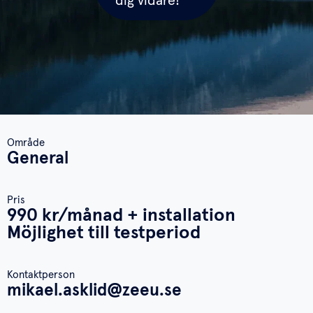
dig vidare!
Område
General
Pris
990 kr/månad
+ installation
Möjlighet till testperiod
Kontaktperson
mikael.asklid@zeeu.se