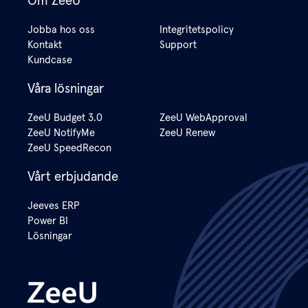
Om ZeeU
Jobba hos oss
Integritetspolicy
Kontakt
Support
Kundcase
Våra lösningar
ZeeU Budget 3.0
ZeeU WebApproval
ZeeU NotifyMe
ZeeU Renew
ZeeU SpeedRecon
Vårt erbjudande
Jeeves ERP
Power BI
Lösningar