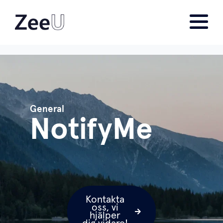
General
NotifyMe
Kontakta
oss, vi
hjälper