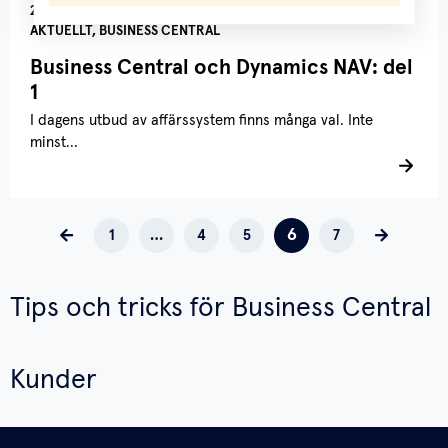
27/4 2022
AKTUELLT, BUSINESS CENTRAL
Business Central och Dynamics NAV: del
1
I dagens utbud av affärssystem finns många val. Inte
minst...
6
Föregående
1
…
4
5
7
Nästa
Tips och tricks för Business Central
Kunder