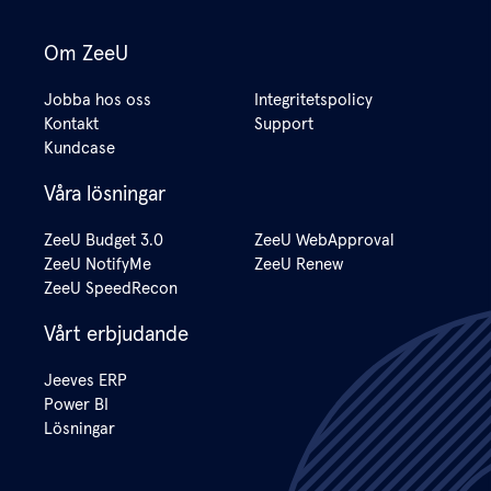
Om ZeeU
Jobba hos oss
Integritetspolicy
Kontakt
Support
Kundcase
Våra lösningar
ZeeU Budget 3.0
ZeeU WebApproval
ZeeU NotifyMe
ZeeU Renew
ZeeU SpeedRecon
Vårt erbjudande
Jeeves ERP
Power BI
Lösningar