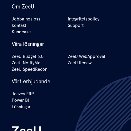
Om ZeeU
Jobba hos oss
Integritetspolicy
Kontakt
Support
Kundcase
Våra lösningar
ZeeU Budget 3.0
ZeeU WebApproval
ZeeU NotifyMe
ZeeU Renew
ZeeU SpeedRecon
Vårt erbjudande
Jeeves ERP
Power BI
Lösningar