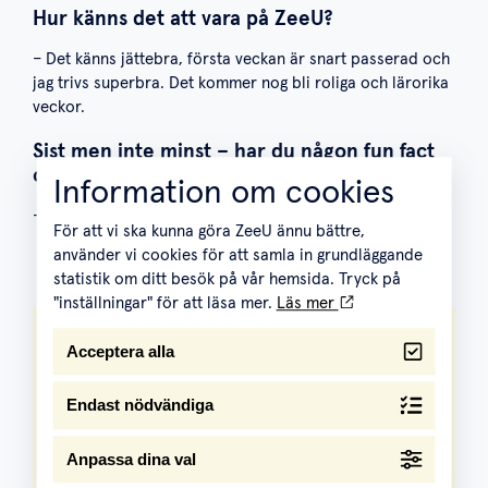
Hur känns det att vara på ZeeU?
– Det känns jättebra, första veckan är snart passerad och
jag trivs superbra. Det kommer nog bli roliga och lärorika
veckor.
Sist men inte minst – har du någon fun fact
om dig själv?
Information om cookies
– Jag är oslagbar i musikquiz!
För att vi ska kunna göra ZeeU ännu bättre,
använder vi cookies för att samla in grundläggande
Mer från oss!
statistik om ditt besök på vår hemsida. Tryck på
"inställningar" för att läsa mer.
Läs mer
Acceptera alla
Projektledare/Leveransansv
arig till ZeeU
Endast nödvändiga
Vi ser helst att du utgår från vårt kontor
i Göteborg, men vi är öppna för rätt
kandidat även på annan ort där ZeeU
Anpassa dina val
finns representerat. - 100%