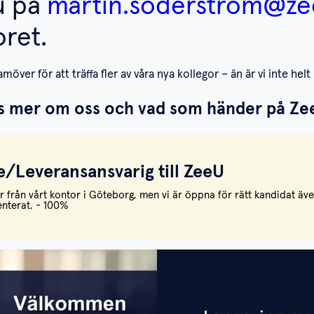
u på
martin.soderstrom@ze
ret.
amöver för att träffa fler av våra nya kollegor – än är vi inte helt 
s mer om oss och vad som händer på Ze
e/Leveransansvarig till ZeeU
går från vårt kontor i Göteborg, men vi är öppna för rätt kandidat äv
enterat. - 100%