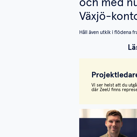
och med n
Växjö-konto
Håll även utkik i flödena fr
Lä
Projektledar
Vi ser helst att du ut
där ZeeU finns repres