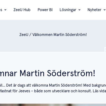
es
ZeeU Hub
Power BI
Lösningar
Nyheter
ZeeU
/
Välkommen Martin Söderström!
mnar Martin Söderström!
lla fall… Det är dags att välkomna Martin Söderström! Med bakg
fastnat för Jeeves – både som utvecklare och konsult. Läs vida