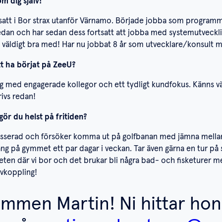
m dig själv!
osatt i Bor strax utanför Värnamo. Började jobba som programm
 sedan och har sedan dess fortsatt att jobba med systemutveckl
ivs väldigt bra med! Har nu jobbat 8 år som utvecklare/konsul
tt ha börjat på ZeeU?
äng med engagerade kollegor och ett tydligt kundfokus. Känns vä
rivs redan!
gör du helst på fritiden?
tresserad och försöker komma ut på golfbanan med jämna mell
gång på gymmet ett par dagar i veckan. Tar även gärna en tur på 
rheten där vi bor och det brukar bli några bad- och fisketurer me
ig avkoppling!
ommen Martin! Ni hittar ho