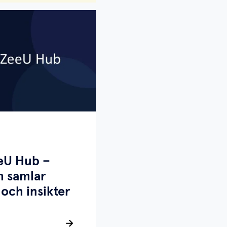
eeU Hub –
m samlar
 och insikter