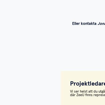
Eller kontakta
Jon
Projektledar
Vi ser helst att du ut
där ZeeU finns repres