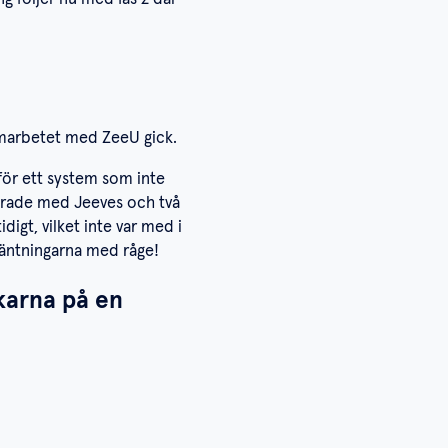
samarbetet med ZeeU gick.
för ett system som inte
grerade med Jeeves och två
igt, vilket inte var med i
väntningarna med råge!
nkarna på en