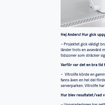
Hej Anders! Hur gick uppg
– Projektet gick väldigt br
länder trots en avsevärd m
tidszoner som sträcker sig
Varför var det en bra ti
– Vitrolife körde en gamm
fanns även en hel del förd
serverparken. Vitrolife ha
Hur blev resultatet/vad 
– Uppgraderingen har gett 