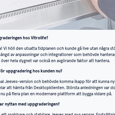
raderingen hos Vitrolife?
a! Vi höll den utsatta tidplanen och kunde gå live utan några stö
ängd av anpassningar och integrationer som behövde hanteras. 
 över hela dygnet var också en avgörande faktor att hantera.
d för uppgradering hos kunden nu?
al Jeeves-version och behövde komma ikapp för att kunna nytt
elar att hämta från Desktopklienten. Största anledningen var d
r nu på flera plan en modernare plattform att bygga vidare på
var nyttan med uppgraderingen?
ett snabbare och stabilare Jeeves med nya servrar. Fortsättnin