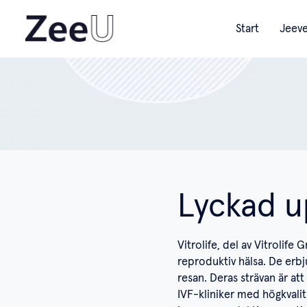
Start
Jeev
Lyckad u
Vitrolife, del av Vitrolif
reproduktiv hälsa. De erb
resan. Deras strävan är at
IVF-kliniker med högkvalit