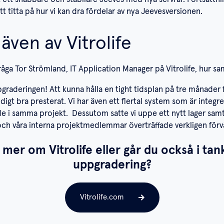
tt titta på hur vi kan dra fördelar av nya Jeevesversionen.
även av Vitrolife
råga Tor Strömland, IT Application Manager på Vitrolife, hur 
graderingen! Att kunna hålla en tight tidsplan på tre månader 
ldigt bra presterat. Vi har även ett flertal system som är inte
 i samma projekt. Dessutom satte vi uppe ett nytt lager samtid
och våra interna projektmedlemmar överträffade verkligen för
a mer om Vitrolife eller går du också i ta
uppgradering?
Vitrolife.com