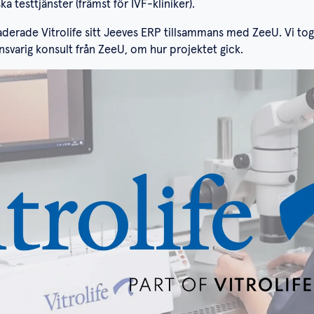
 testtjänster (främst för IVF-kliniker).
rade Vitrolife sitt Jeeves ERP tillsammans med ZeeU. Vi tog til
ansvarig konsult från ZeeU, om hur projektet gick.