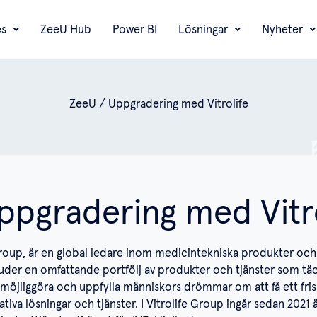
es
ZeeU Hub
Power BI
Lösningar
Nyheter
ZeeU
/
Uppgradering med Vitrolife
ppgradering med Vitro
e Group, är en global ledare inom medicintekniska produkter och 
juder en omfattande portfölj av produkter och tjänster som tä
t möjliggöra och uppfylla människors drömmar om att få ett fri
ativa lösningar och tjänster. I Vitrolife Group ingår sedan 2021