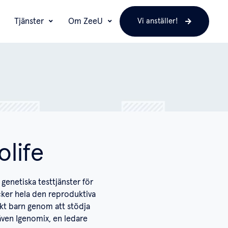
Tjänster
Om ZeeU
Vi anställer!
life
genetiska testtjänster för
cker hela den reproduktiva
skt barn genom att stödja
 även Igenomix, en ledare