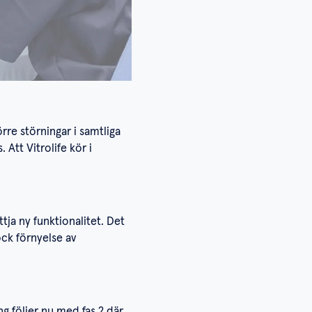
rre störningar i samtliga
Att Vitrolife kör i
ja ny funktionalitet. Det
ock förnyelse av
.
g följer nu med fas 2 där