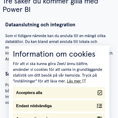
Tre saker du kommer gilla med
Power BI
Dataanslutning och integration
Som vi tidigare nämnde kan du ansluta till en mängd olika
datakällor. Du kan bland annat ansluta till lokala och
molnbaserade databaser, filer, webbtjänster och appar.
Information om cookies
Integrationen med andra Microsoft-produkter som Excel och
Azure ger även användaren enkel tillgång till sin data.
För att vi ska kunna göra ZeeU ännu bättre,
använder vi cookies för att samla in grundläggande
Samarbete och delning
statistik om ditt besök på vår hemsida. Tryck på
"inställningar" för att läsa mer.
Läs mer
Power BI gör det enkelt att dela rapporter och dashboards
både internt och externt med kollegor, kunder eller andra
Acceptera alla
intressenter. Det finns också möjligheter för realtidsdelning
och samarbete.
Endast nödvändiga
Användarvänlighet