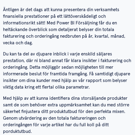
Äntligen är det dags att kunna presentera din verksamhets
finansiella prestationer på ett lättöverskådeligt och
informationsrikt sätt! Med Power BI Försäljning får du en
heltäckande överblick som detaljerat belyser din totala
fakturering och orderingång nedbruten på år, kvartal, månad,
vecka och dag.
Du kan ta del av djupare inblick i varje enskild säljares
prestation, där ni bland annat får klara insikter i fakturering och
orderingång. Detta möjliggör sedan möjligheten till mer
informerade beslut för framtida framgång. Få samtidigt djupare
insikter om dina kunder med hjälp av vår rapport som belyser
viktig data kring ett flertal olika parametrar.
Med hjälp av att kunna identifiera dina storsäljande produkter
samt de som behöver extra uppmärksamhet kan du med större
säkerhet finjustera ditt produktutbud för den perfekta mixen.
Genom utvärdering av den totala faktureringen och
orderingången för varje artikel har du full koll på ditt
porduktutbud.