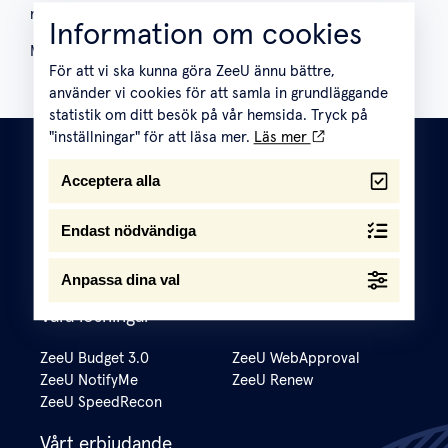
nedan.
Information om cookies
Missa inte dessa tillfällen!
För att vi ska kunna göra ZeeU ännu bättre,
använder vi cookies för att samla in grundläggande
statistik om ditt besök på vår hemsida. Tryck på
"inställningar" för att läsa mer.
Läs mer
Acceptera alla
Om ZeeU
Endast nödvändiga
Jobba hos oss
Integritetspolicy
Kontakt
Support
Kundcase
Anpassa dina val
Våra lösningar
ZeeU Budget 3.0
ZeeU WebApproval
ZeeU NotifyMe
ZeeU Renew
ZeeU SpeedRecon
Vårt erbjudande