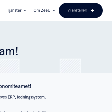
Tjänster
Om ZeeU
Vi anställer!
eam!
 ekonomiteamet!
eves ERP, ledningssystem,