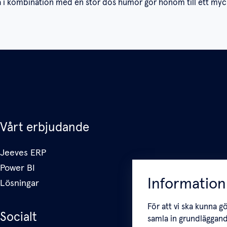
a i kombination med en stor dos humor gör honom till ett mycket
Vårt erbjudande
Jeeves ERP
Power BI
Information
Lösningar
För att vi ska kunna g
Socialt
samla in grundläggand