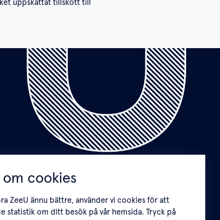
 uppskattat tillskott till
 om cookies
öra ZeeU ännu bättre, använder vi cookies för att
e statistik om ditt besök på vår hemsida. Tryck på