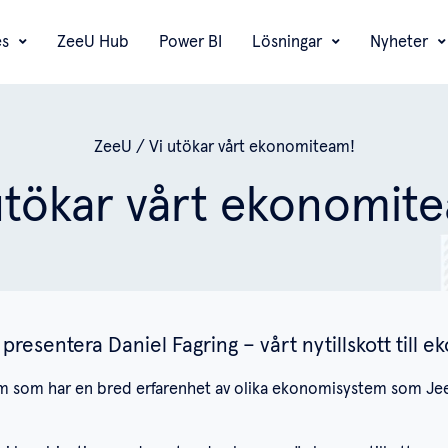
es
ZeeU Hub
Power BI
Lösningar
Nyheter
ZeeU
/
Vi utökar vårt ekonomiteam!
utökar vårt ekonomit
 presentera Daniel Fagring – vårt nytillskott till
om som har en bred erfarenhet av olika ekonomisystem som Je