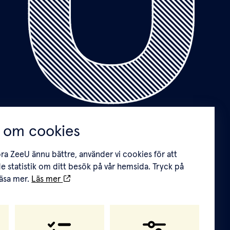
 om cookies
öra ZeeU ännu bättre, använder vi cookies för att
e statistik om ditt besök på vår hemsida. Tryck på
 läsa mer.
Läs mer