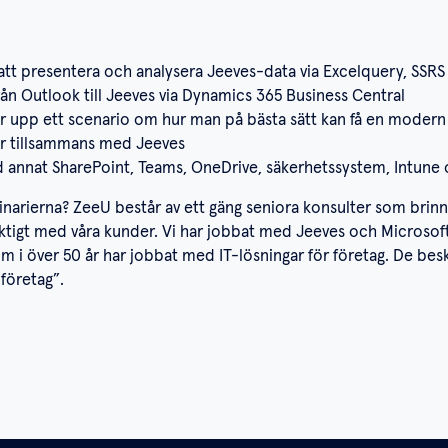
 att presentera och analysera Jeeves-data via Excelquery, SSRS 
rån Outlook till Jeeves via Dynamics 365 Business Central
itar upp ett scenario om hur man på bästa sätt kan få en moder
r tillsammans med Jeeves
nd annat SharePoint, Teams, OneDrive, säkerhetssystem, Intun
eminarierna? ZeeU består av ett gäng seniora konsulter som brin
ktigt med våra kunder. Vi har jobbat med Jeeves och Microsoft i 
 i över 50 år har jobbat med IT-lösningar för företag. De beskr
företag”.