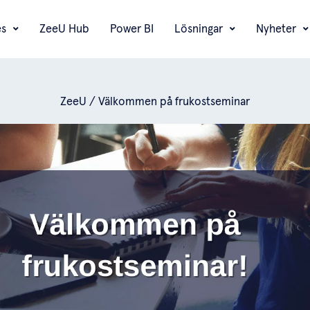
es
ZeeU Hub
Power BI
Lösningar
Nyheter
ZeeU
/
Välkommen på frukostseminar