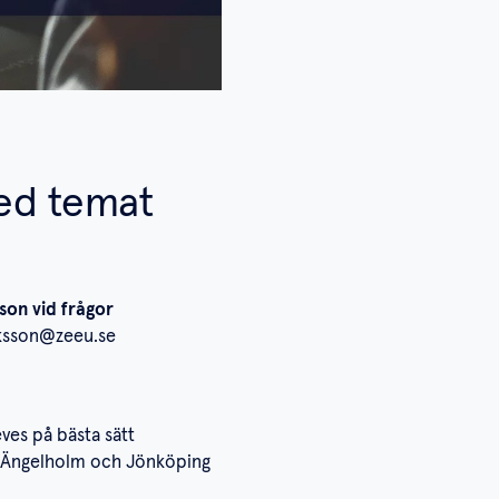
ed temat
on vid frågor
ksson@zeeu.se
ves på bästa sätt
, Ängelholm och Jönköping