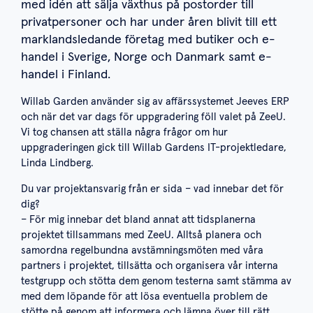
med idén att sälja växthus på postorder till
privatpersoner och har under åren blivit till ett
marklandsledande företag med butiker och e-
handel i Sverige, Norge och Danmark samt e-
handel i Finland.
Willab Garden använder sig av affärssystemet Jeeves ERP
och när det var dags för uppgradering föll valet på ZeeU.
Vi tog chansen att ställa några frågor om hur
uppgraderingen gick till Willab Gardens IT-projektledare,
Linda Lindberg.
Du var projektansvarig från er sida – vad innebar det för
dig?
– För mig innebar det bland annat att tidsplanerna
projektet tillsammans med ZeeU. Alltså planera och
samordna regelbundna avstämningsmöten med våra
partners i projektet, tillsätta och organisera vår interna
testgrupp och stötta dem genom testerna samt stämma av
med dem löpande för att lösa eventuella problem de
stötte på genom att informera och lämna över till rätt