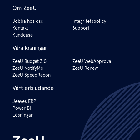
Om ZeeU
Jobba hos oss
Integritetspolicy
Kontakt
Support
Kundcase
Våra lösningar
ZeeU Budget 3.0
ZeeU WebApproval
ZeeU NotifyMe
ZeeU Renew
ZeeU SpeedRecon
Vårt erbjudande
Jeeves ERP
Power BI
Lösningar