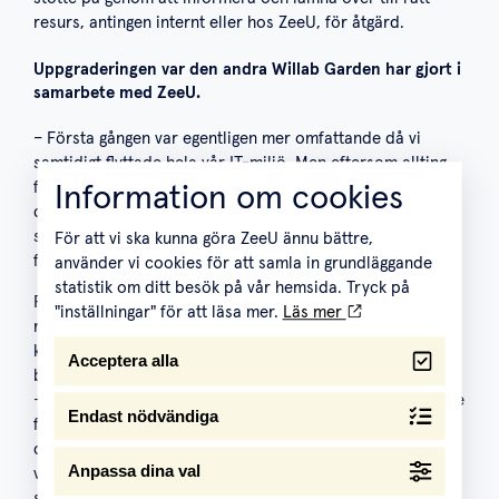
resurs, antingen internt eller hos ZeeU, för åtgärd.
Uppgraderingen var den andra Willab Garden har gjort i
samarbete med ZeeU.
– Första gången var egentligen mer omfattande då vi
samtidigt flyttade hela vår IT-miljö. Men eftersom allting
flöt på bra då kände vi oss trygga med att göra även
Information om cookies
denna uppgradering med ZeeU. Vi har ett bra och nära
samarbete med ZeeU på löpande basis och känner stort
För att vi ska kunna göra ZeeU ännu bättre,
förtroende för deras konsulter.
använder vi cookies för att samla in grundläggande
statistik om ditt besök på vår hemsida. Tryck på
Första dagen efter go-live av uppgraderingen
"inställningar" för att läsa mer.
Läs mer
rapporterades åtta fel varav endast ett var av kritisk
karaktär. Det var inga driftstopp och merparten av felen
Acceptera alla
blev lösta under samma dag.
– För våra normalanvändare är det än så länge inga större
Endast nödvändiga
förändringar efter uppgraderingen. Vi har fortsatt med
den klassiska klienten och gjorde en 1:1-uppgradering, det
Anpassa dina val
vill säga vi inte aktiverade någon ny funktionalitet i
samband med uppgraderingen. Vår plan framåt är att