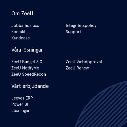
Om ZeeU
Jobba hos oss
Integritetspolicy
Kontakt
Support
Kundcase
Våra lösningar
ZeeU Budget 3.0
ZeeU WebApproval
ZeeU NotifyMe
ZeeU Renew
ZeeU SpeedRecon
Vårt erbjudande
Jeeves ERP
Power BI
Lösningar