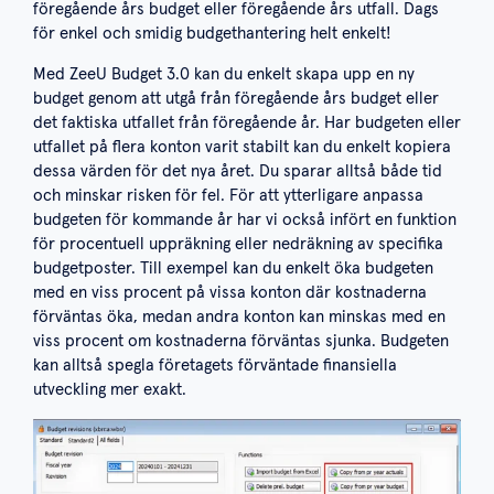
föregående års budget eller föregående års utfall. Dags
för enkel och smidig budgethantering helt enkelt!
Med ZeeU Budget 3.0 kan du enkelt skapa upp en ny
budget genom att utgå från föregående års budget eller
det faktiska utfallet från föregående år. Har budgeten eller
utfallet på flera konton varit stabilt kan du enkelt kopiera
dessa värden för det nya året. Du sparar alltså både tid
och minskar risken för fel. För att ytterligare anpassa
budgeten för kommande år har vi också infört en funktion
för procentuell uppräkning eller nedräkning av specifika
budgetposter. Till exempel kan du enkelt öka budgeten
med en viss procent på vissa konton där kostnaderna
förväntas öka, medan andra konton kan minskas med en
viss procent om kostnaderna förväntas sjunka. Budgeten
kan alltså spegla företagets förväntade finansiella
utveckling mer exakt.