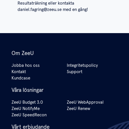
Resultaträkning
eller kontakta
daniel.fagring@zeeu.se
med en gång!
Om ZeeU
Jobba hos oss
Integritetspolicy
Kontakt
Support
Kundcase
Våra lösningar
ZeeU Budget 3.0
ZeeU WebApproval
ZeeU NotifyMe
ZeeU Renew
ZeeU SpeedRecon
Vårt erbjudande