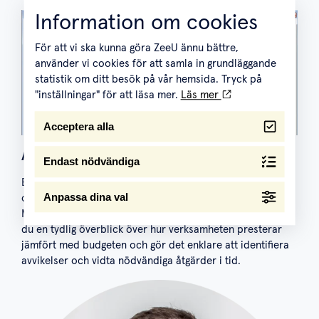
Information om cookies
För att vi ska kunna göra ZeeU ännu bättre,
använder vi cookies för att samla in grundläggande
statistik om ditt besök på vår hemsida. Tryck på
"inställningar" för att läsa mer.
Läs mer
Acceptera alla
Analysera resultat mot budget med Power BI
Endast nödvändiga
Efter att ha skapat eller importerat budgeten kan du
Anpassa dina val
också analysera resultatet mot den planerade budgeten.
Med hjälp av vår Power BI-rapport för resultaträkning får
du en tydlig överblick över hur verksamheten presterar
jämfört med budgeten och gör det enklare att identifiera
avvikelser och vidta nödvändiga åtgärder i tid.